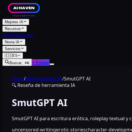
Mejores IA
Recursos
Noticias
Guías
Novia IA
Servicios
🇪🇸
ES
+ Enviar
Buscar...
⌘
K
Inicio
/
Herramientas IA
/
SmutGPT AI
🔍
Reseña de herramienta IA
SmutGPT AI
SmutGPT AI para escritura erótica, roleplay textual y c
uncensored-writing
erotic-stories
character-developm