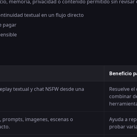
ecio, memoria, privacidad o contenido permitido sin revisar
tinuidad textual en un flujo directo
de pagar
sensible
Beneficio p
oleplay textual y chat NSFW desde una
Resuelve el 
combinar d
herramienta
s, prompts, imagenes, escenas o
Ayuda a repe
cto.
probar vari