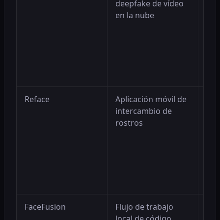
deepfake de vídeo
usu
en la nube
des
vid
nav
con
apl
pla
Reface
Aplicación móvil de
La 
intercambio de
móv
rostros
clip
ráp
int
sel
de 
en p
FaceFusion
Flujo de trabajo
Gra
local de código
mej