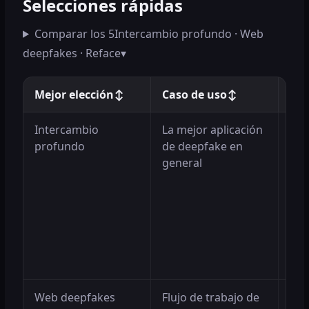
Selecciones rápidas
Comparar los 5
Intercambio profundo · Web
deepfakes · Reface
▾
Mejor elección
↕
Caso de uso
↕
Por
Intercambio
La mejor aplicación
El 
profundo
de deepfake en
ent
general
nav
int
ros
vid
uso
ami
con
Web deepfakes
Flujo de trabajo de
Mej