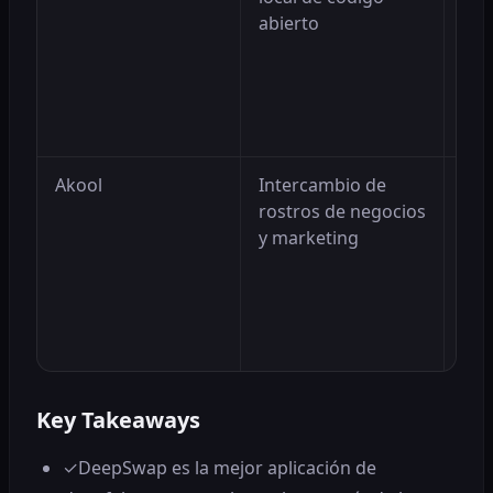
abierto
usu
des
loc
car
apl
Akool
Intercambio de
La 
rostros de negocios
par
y marketing
nec
tra
loc
y m
com
Key Takeaways
✓
DeepSwap es la mejor aplicación de