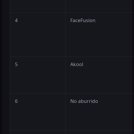
4
FaceFusion
5
Akool
6
No aburrido