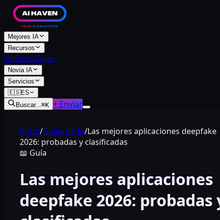
Mejores IA
Recursos
Noticias
Guías
Novia IA
Servicios
🇪🇸
ES
+ Enviar
Buscar...
⌘
K
Inicio
/
Guías de IA
/
Las mejores aplicaciones deepfake
2026: probadas y clasificadas
📖
Guía
Las mejores aplicaciones
deepfake 2026: probadas 