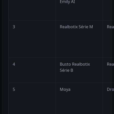
Emily AI
3
Realbotix Série M
Rea
4
Busto Realbotix
Rea
Série B
5
Moya
Dro