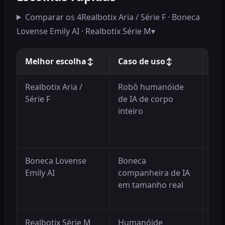
Comparar os 4
Realbotix Aria / Série F · Boneca
Lovense Emily AI · Realbotix Série M
▾
Melhor escolha
↕
Caso de uso
↕
Por
Realbotix Aria /
Robô humanóide
Rob
Série F
de IA de corpo
mai
inteiro
bat
mas
per
Boneca Lovense
Boneca
Opç
Emily AI
companheira de IA
mai
em tamanho real
con
nuv
Realbotix Série M
Humanóide
For