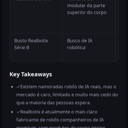
modular da parte
DOF
superior do corpo
fem
e m
cor
Busto Realbotix
Busco de IA
Rob
Série B
robótica
ace
int
Key Takeaways
✓
Existem namoradas robôs de IA reais, mas o
mercado é caro, limitado e muito mais cedo do
que a maioria das pessoas espera.
✓
Realbotix é atualmente o mais claro
fabricante de robôs companheiros de IA
premium, com produtos de corpo inteiro,