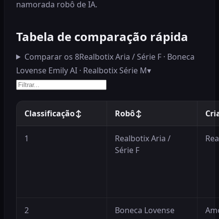
namorada robô de IA.
Tabela de comparação rápida
Comparar os 8
Realbotix Aria / Série F · Boneca
Lovense Emily AI · Realbotix Série M
▾
Classificação
↕
Robô
↕
Cri
1
Realbotix Aria /
Rea
Série F
2
Boneca Lovense
Am