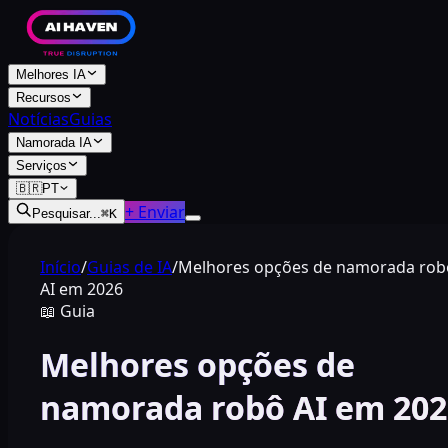
Melhores IA
Recursos
Notícias
Guias
Namorada IA
Serviços
🇧🇷
PT
+ Enviar
Pesquisar...
⌘
K
Início
/
Guias de IA
/
Melhores opções de namorada rob
AI em 2026
📖
Guia
Melhores opções de
namorada robô AI em 202