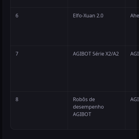
6
Elfo-Xuan 2.0
Ah
7
AGIBOT Série X2/A2
AG
8
Robôs de
AG
desempenho
AGIBOT