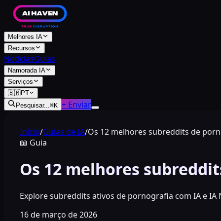
Melhores IA
Recursos
Notícias
Guias
Namorada IA
Serviços
🇧🇷
PT
+ Enviar
Pesquisar...
⌘
K
Início
/
Guias de IA
/
Os 12 melhores subreddits de porno
📖
Guia
Os 12 melhores subreddit
Explore subreddits ativos de pornografia com IA e IA 
16 de março de 2026