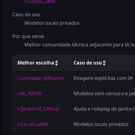
r/LocalLLaMA
Caso de uso
Modelos locais privados
Por que serve
Melhor comunidade técnica adjacente para IA lo
Melhor escolha
↕
Caso de uso
↕
r/unstable_diffusion
Imagens explícitas com IA
r/AI_NSFW
Modelos sem censura e jai
r/JanitorAI_Official
Ajuda e roleplay do Janitor
r/LocalLLaMA
Modelos locais privados