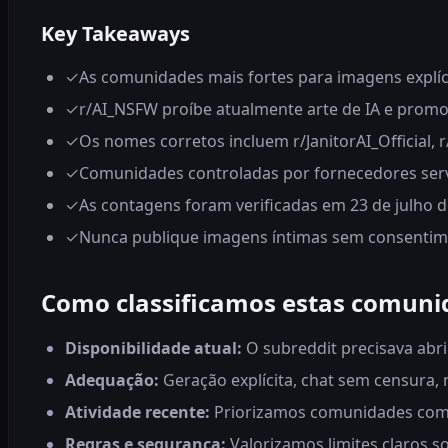
Key Takeaways
✓
As comunidades mais fortes para imagens explícit
✓
r/AI_NSFW proíbe atualmente arte de IA e promo
✓
Os nomes corretos incluem r/JanitorAI_Official, r
✓
Comunidades controladas por fornecedores ser
✓
As contagens foram verificadas em 23 de julho 
✓
Nunca publique imagens íntimas sem consentimen
Como classificamos estas comuni
Disponibilidade atual:
O subreddit precisava abr
Adequação:
Geração explícita, chat sem censura, 
Atividade recente:
Priorizamos comunidades com p
Regras e segurança:
Valorizamos limites claros 