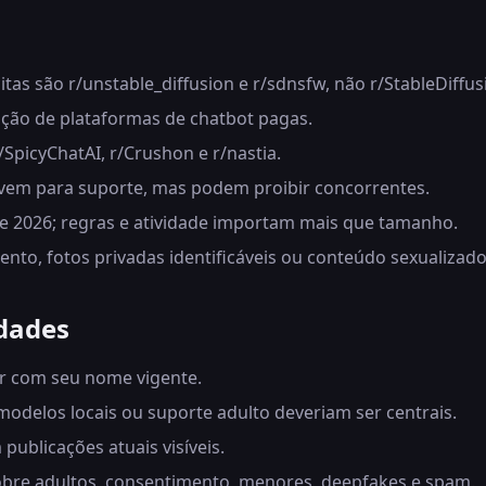
as são r/unstable_diffusion e r/sdnsfw, não r/StableDiffus
ção de plataformas de chatbot pagas.
/SpicyChatAI, r/Crushon e r/nastia.
vem para suporte, mas podem proibir concorrentes.
de 2026; regras e atividade importam mais que tamanho.
to, fotos privadas identificáveis ou conteúdo sexualiza
dades
ir com seu nome vigente.
modelos locais ou suporte adulto deveriam ser centrais.
ublicações atuais visíveis.
sobre adultos, consentimento, menores, deepfakes e spam.