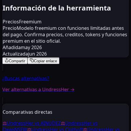
Información de la herramienta
Precios
Freemium
Precio
Modelo freemium con funciones limitadas antes
del pago. Confirma precios, creditos, tokens y funciones
premium en el sitio oficial.
Añadida
may 2026
Actualizada
jun 2026
Compartir
Copiar enlace
¿Buscas alternativas?
Ver alternativas a UndressHer
→
Comparativas directas
⚖
UndressHer
vs
AINUDEZ
⚖
UndressHer
vs
DeepNSFW
⚖
UndressHer
vs
Clothoff
⚖
UndressHer
vs