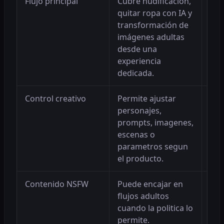
Flujo principal
Cubre nudificación,
Res
quitar ropa con IA y
sin
transformación de
her
imágenes adultas
desde una
experiencia
dedicada.
Control creativo
Permite ajustar
Ayu
personajes,
pro
prompts, imagenes,
escenas o
parametros segun
el producto.
Contenido NSFW
Puede encajar en
Acl
flujos adultos
cas
cuando la politica lo
pag
permite.