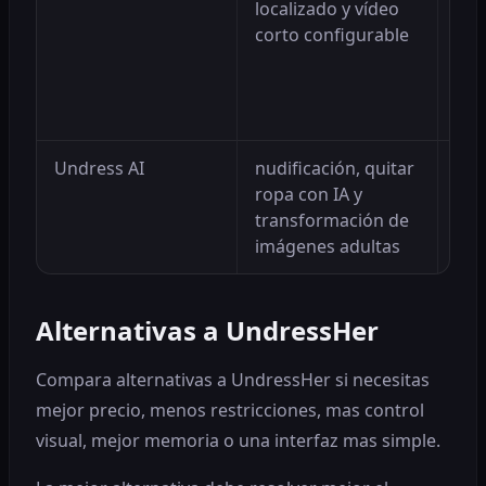
localizado y vídeo
ima
corto configurable
loc
o 7
cin
seg
Undress AI
nudificación, quitar
Pue
ropa con IA y
mej
transformación de
pri
imágenes adultas
con
Alternativas a UndressHer
Compara alternativas a UndressHer si necesitas
mejor precio, menos restricciones, mas control
visual, mejor memoria o una interfaz mas simple.