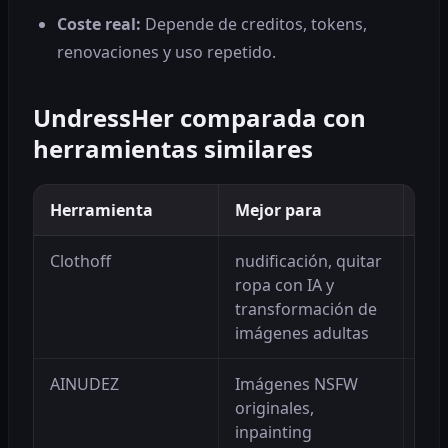
Coste real
:
Depende de creditos, tokens,
renovaciones y uso repetido.
UndressHer comparada con
herramientas similares
Herramienta
Mejor para
Ven
Clothoff
nudificación, quitar
Pue
ropa con IA y
mej
transformación de
pri
imágenes adultas
con
AINUDEZ
Imágenes NSFW
Con
originales,
do
inpainting
amp