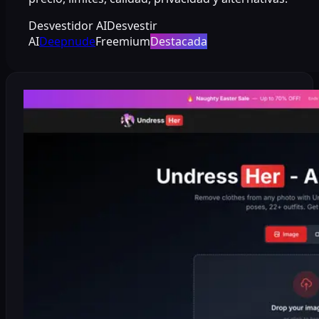
Desvestidor AI
Desvestir
AI
Deepnude
Freemium
Destacada