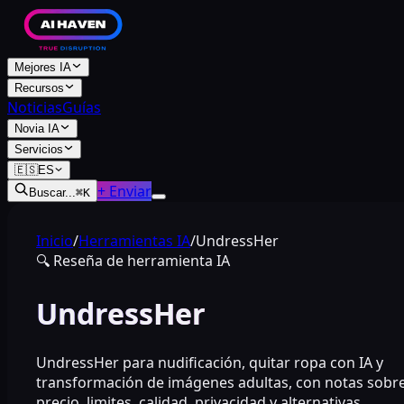
Mejores IA
Recursos
Noticias
Guías
Novia IA
Servicios
🇪🇸
ES
+ Enviar
Buscar...
⌘
K
Inicio
/
Herramientas IA
/
UndressHer
🔍
Reseña de herramienta IA
UndressHer
UndressHer para nudificación, quitar ropa con IA y
transformación de imágenes adultas, con notas sobr
precio, limites, calidad, privacidad y alternativas.