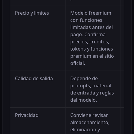
Precio y limites
Modelo freemium
Per
con funciones
real
limitadas antes del
res
pago. Confirma
precios, creditos,
tokens y funciones
premium en el sitio
oficial.
Calidad de salida
Depende de
Ayu
prompts, material
con
de entrada y reglas
alt
del modelo.
Privacidad
Conviene revisar
Red
almacenamiento,
ima
eliminacion y
con