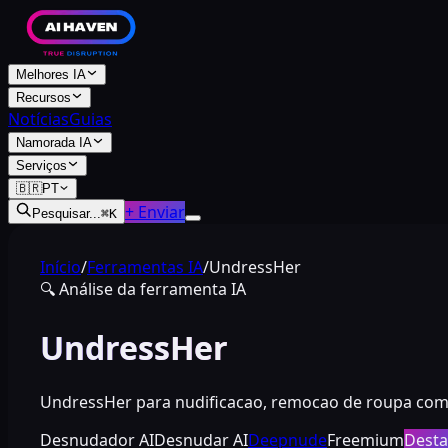
Melhores IA
Recursos
Notícias
Guias
Namorada IA
Serviços
🇧🇷
PT
+ Enviar
Pesquisar...
⌘
K
Início
/
Ferramentas IA
/
UndressHer
🔍
Análise da ferramenta IA
UndressHer
UndressHer para nudificacao, remocao de roupa com IA
Desnudador AI
Desnudar AI
Deepnude
Freemium
Dest