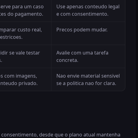
serve para um caso
Use apenas conteudo legal
ntes do pagamento.
e com consentimento.
mparar custo real,
Precos podem mudar.
restricoes.
idir se vale testar
Avalie com uma tarefa
.
concreta.
os com imagens,
Nao envie material sensivel
onteudo privado.
se a politica nao for clara.
 e consentimento, desde que o plano atual mantenha