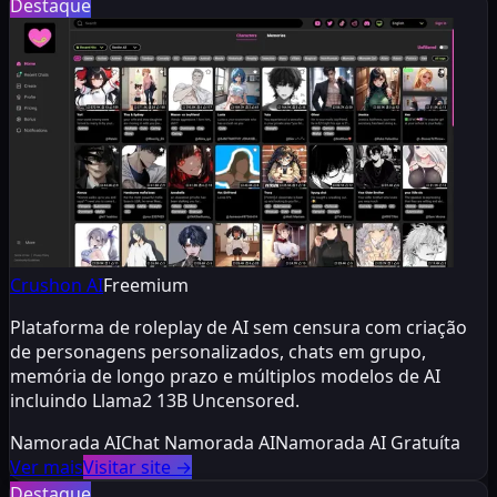
Destaque
Crushon AI
Freemium
Plataforma de roleplay de AI sem censura com criação
de personagens personalizados, chats em grupo,
memória de longo prazo e múltiplos modelos de AI
incluindo Llama2 13B Uncensored.
Namorada AI
Chat Namorada AI
Namorada AI Gratuíta
Ver mais
Visitar site
→
Destaque