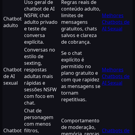
Uso geral de
Regras reais de
chatbot de AI
conteúdo adulto,
NSFW, chat
limites de
Melhores
Chatbot
adulto privado
mensagens
Chatbots de
adulto
e teste de
gratuitos, chats
AI Sexual
conversa
salvos e clareza
explícita.
de cobrança.
Conversas no
Se o chat
estilo de
explícito é
sexting,
permitido no
Chatbot
respostas
Melhores
plano gratuito e
de AI
adultas mais
Chatbots de
com que rapidez
sexual
rápidas e
AI Sexual
as mensagens se
sessões NSFW
tornam
com foco em
repetitivas.
chat.
Chat de
personagem
Comportamento
com menos
de moderação,
Chatbot
filtros,
Chatbots de
memória, regras