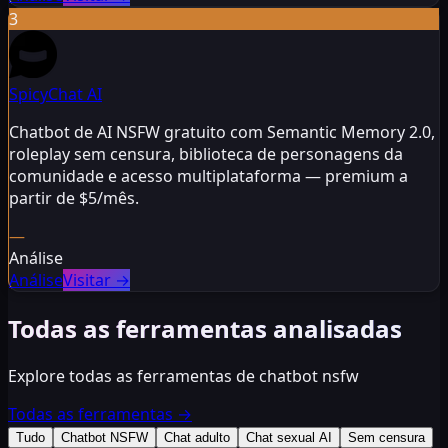
3
SpicyChat AI
Chatbot de AI NSFW gratuito com Semantic Memory 2.0,
roleplay sem censura, biblioteca de personagens da
comunidade e acesso multiplataforma — premium a
partir de $5/mês.
—
Análise
Análise
Visitar
→
Todas as ferramentas analisadas
Explore todas as ferramentas de chatbot nsfw
Todas as ferramentas
→
Tudo
Chatbot NSFW
Chat adulto
Chat sexual AI
Sem censura