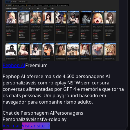
Pephop AI
Freemium
Pephop AI oferece mais de 4.600 personagens AI
personalizáveis com roleplay NSFW sem censura,
conversas alimentadas por GPT 4 e memória que torna
os chats pessoais. Um playground baseado em
navegador para companheirismo adulto.
Chat de Personagem AI
Personagens
Personalizáveis
nsfw-roleplay
Ver mais
Visitar site
→