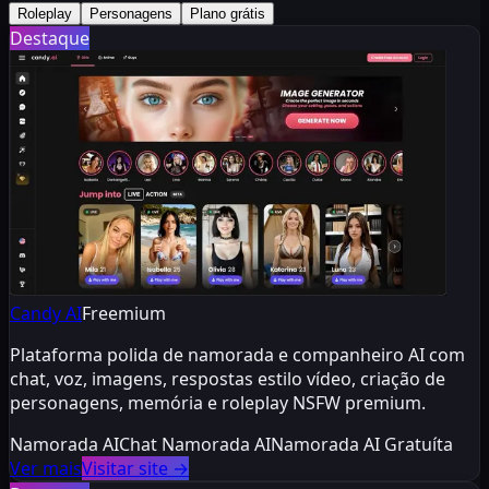
Roleplay
Personagens
Plano grátis
Destaque
Candy AI
Freemium
Plataforma polida de namorada e companheiro AI com
chat, voz, imagens, respostas estilo vídeo, criação de
personagens, memória e roleplay NSFW premium.
Namorada AI
Chat Namorada AI
Namorada AI Gratuíta
Ver mais
Visitar site
→