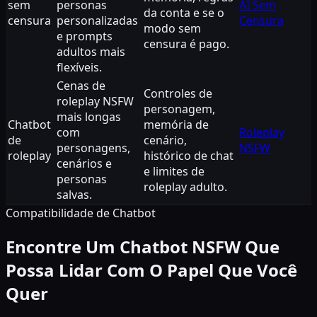
sem
personas
AI Sem
da conta e se o
censura
personalizadas
Censura
modo sem
e prompts
censura é pago.
adultos mais
flexíveis.
Cenas de
Controles de
roleplay NSFW
personagem,
mais longas
Chatbot
memória de
com
Roleplay
de
cenário,
personagens,
NSFW
roleplay
histórico de chat
cenários e
e limites de
personas
roleplay adulto.
salvas.
Compatibilidade de Chatbot
Encontre Um Chatbot NSFW Que
Possa Lidar Com O Papel Que Você
Quer