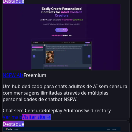
Destaque
NSFW AIs
Freemium
Um hub dedicado para chats adultos de AI sem censura
com mensagens ilimitadas através de múltiplas
personalidades de chatbot NSFW.
Chat sem Censura
Roleplay Adulto
nsfw-directory
Ver mais
Visitar site
→
Destaque