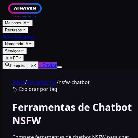
Melhores IA
Recursos
Notícias
Guias
Namorada IA
Serviços
🇧🇷
PT
+ Enviar
Pesquisar...
⌘
K
Início
/
Ferramentas
/
nsfw-chatbot
🏷️
Explorar por tag
Ferramentas de Chatbot
NSFW
Compare ferramentas de chatbot NSFW para chat