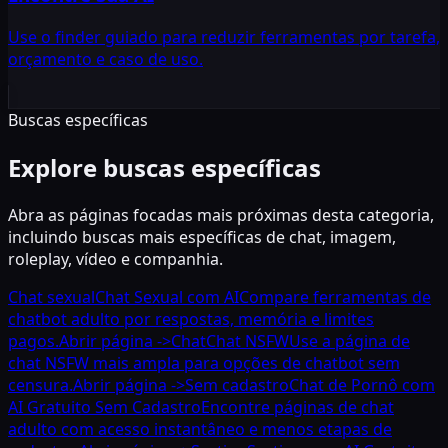
Use o finder guiado para reduzir ferramentas por tarefa,
orçamento e caso de uso.
Buscas específicas
Explore buscas específicas
Abra as páginas focadas mais próximas desta categoria,
incluindo buscas mais específicas de chat, imagem,
roleplay, vídeo e companhia.
Chat sexual
Chat Sexual com AI
Compare ferramentas de
chatbot adulto por respostas, memória e limites
pagos.
Abrir página
->
Chat
Chat NSFW
Use a página de
chat NSFW mais ampla para opções de chatbot sem
censura.
Abrir página
->
Sem cadastro
Chat de Pornô com
AI Gratuito Sem Cadastro
Encontre páginas de chat
adulto com acesso instantâneo e menos etapas de