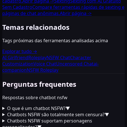
cadastro.
Abrir página
->
Sexting
Sexting com AI Gratuito
Sem Cadastro
Compare ferramentas rápidas de sexting e
páginas de chat anônimas.
Abrir página
->
Temas relacionados
Tags próximas das ferramentas analisadas acima
Explorar tudo
→
AI Girlfriend
Roleplay
NSFW Chat
Character
Customization
Voice Chat
Uncensored Chat
ai-
companion
NSFW Roleplay
Perguntas frequentes
Respostas sobre chatbot nsfw
O que é um chatbot NSFW?
▼
Chatbots NSFW são totalmente sem censura?
▼
Chatbots NSFW suportam personagens
personalizados?
▼