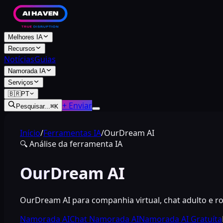
Melhores IA
Recursos
Notícias
Guias
Namorada IA
Serviços
🇧🇷
PT
+ Enviar
Pesquisar...
⌘
K
Início
/
Ferramentas IA
/
OurDream AI
🔍
Análise da ferramenta IA
OurDream AI
OurDream AI para companhia virtual, chat adulto e rol
Namorada AI
Chat Namorada AI
Namorada AI Gratuíta