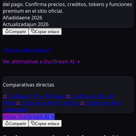
del pago. Confirma precios, creditos, tokens y funciones
premium en el sitio oficial.
Añadida
ene 2026
Actualizada
jun 2026
Compartir
Copiar enlace
¿Buscas alternativas?
Ver alternativas a OurDream AI
→
Comparativas directas
⚖
OurDream AI
vs
AI Angels
⚖
OurDream AI
vs
AI
Allure
⚖
OurDream AI
vs
FreeGF AI
⚖
OurDream AI
vs
Infatuated
Visitar OurDream AI
→
Compartir
Copiar enlace