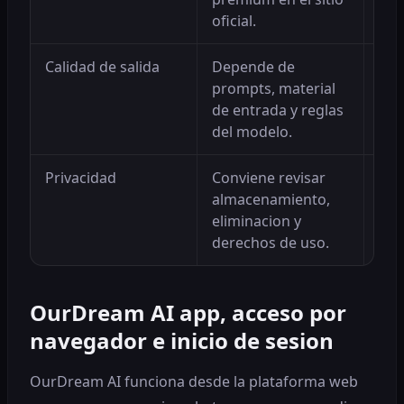
oficial.
Calidad de salida
Depende de
Ayu
prompts, material
con
de entrada y reglas
alt
del modelo.
Privacidad
Conviene revisar
Red
almacenamiento,
ima
eliminacion y
con
derechos de uso.
OurDream AI app, acceso por
navegador e inicio de sesion
OurDream AI funciona desde la plataforma web