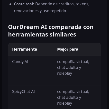
Coste real
:
Depende de creditos, tokens,
renovaciones y uso repetido.
OurDream AI comparada con
herramientas similares
Herramienta
Mejor para
Ven
Candy AI
compañía virtual,
Pue
chat adulto y
mej
roleplay
pri
con
SpicyChat AI
compañía virtual,
Pue
chat adulto y
mej
roleplay
pri