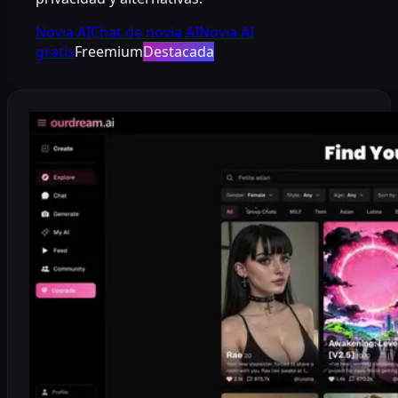
Novia AI
Chat de novia AI
Novia AI
gratis
Freemium
Destacada