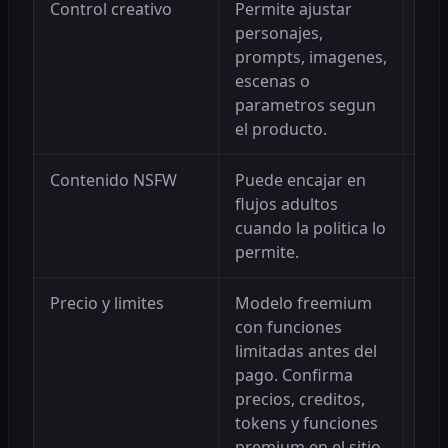
Control creativo
Permite ajustar
Ayu
personajes,
pro
prompts, imagenes,
escenas o
parametros segun
el producto.
Contenido NSFW
Puede encajar en
Acl
flujos adultos
cas
cuando la politica lo
pag
permite.
Precio y limites
Modelo freemium
Per
con funciones
real
limitadas antes del
res
pago. Confirma
precios, creditos,
tokens y funciones
premium en el sitio