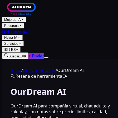
Mejores IA
Recursos
Noticias
Guías
Novia IA
Servicios
🇪🇸
ES
+ Enviar
Buscar...
⌘
K
Inicio
/
Herramientas IA
/
OurDream AI
🔍
Reseña de herramienta IA
OurDream AI
OurDream AI para compañía virtual, chat adulto y
roleplay, con notas sobre precio, limites, calidad,
privacidad y alternativas.