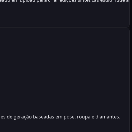
eado em upload para criar edições sintéticas estilo nude a
ções de geração baseadas em pose, roupa e diamantes.