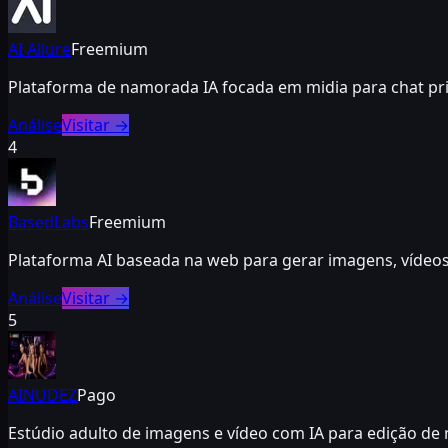
AI Allure
Freemium
Plataforma de namorada IA focada em midia para chat priv
Análise
Visitar
→
4
BasedLabs
Freemium
Plataforma AI baseada na web para gerar imagens, vídeos
Análise
Visitar
→
5
AINUDEZ
Pago
Estúdio adulto de imagens e vídeo com IA para edição de n