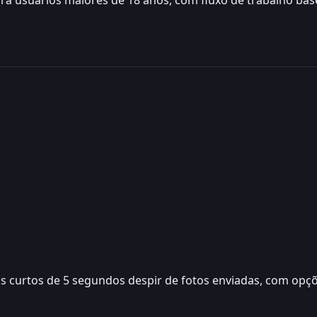
ara usuários maiores de 18 anos, com fluxo de trabalho bas
eos curtos de 5 segundos despir de fotos enviadas, com op