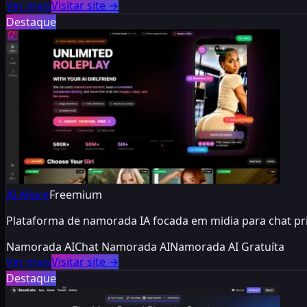
Ver mais
Visitar site
→
Destaque
AI Allure
Freemium
Plataforma de namorada IA focada em midia para chat priv
Namorada AI
Chat Namorada AI
Namorada AI Gratuíta
Ver mais
Visitar site
→
Destaque