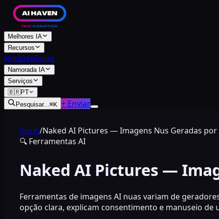
Melhores IA
Recursos
Notícias
Guias
Namorada IA
Serviços
🇧🇷
PT
+ Enviar
Pesquisar...
⌘
K
Início
/
Naked AI Pictures — Imagens Nus Geradas por 
🔍
Ferramentas AI
Naked AI Pictures — Ima
Ferramentas de imagens AI nuas variam de geradores 
opção clara, explicam consentimento e manuseio de up