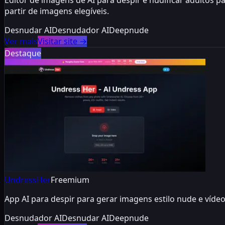
Editor de imagens de AI para despir e nudificar adultos p
partir de imagens elegíveis.
Desnudar AI
Desnudador AI
Deepnude
Ver mais
Visitar site
→
Destaque
UndressHer
Freemium
App AI para despir para gerar imagens estilo nude e víd
Desnudador AI
Desnudar AI
Deepnude