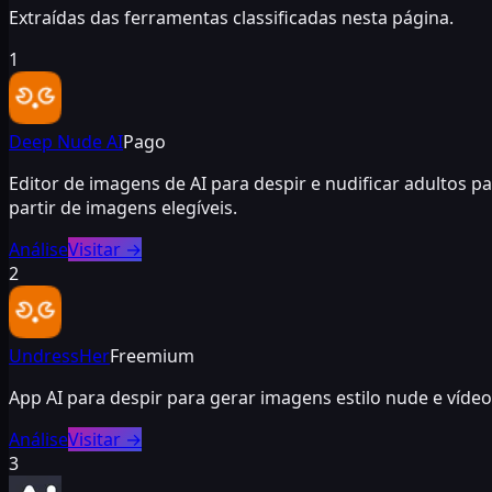
Extraídas das ferramentas classificadas nesta página.
1
Deep Nude AI
Pago
Editor de imagens de AI para despir e nudificar adultos p
partir de imagens elegíveis.
Análise
Visitar
→
2
UndressHer
Freemium
App AI para despir para gerar imagens estilo nude e víd
Análise
Visitar
→
3